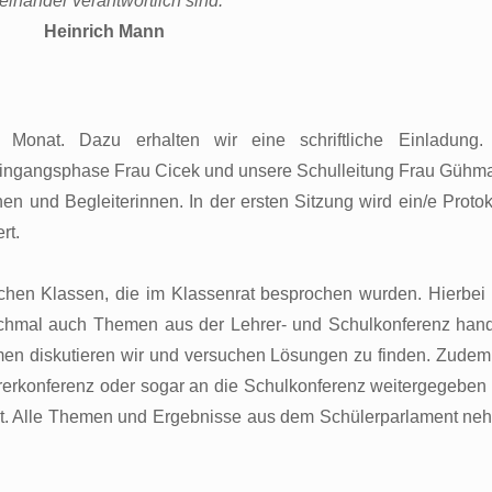
reinander verantwortlich sind.“
Heinrich Mann
 Monat. Dazu erhalten wir eine schriftliche Einladung.
leingangsphase Frau Cicek und unsere Schulleitung Frau Gühm
n und Begleiterinnen. In der ersten Sitzung wird ein/e Protoko
rt.
hen Klassen, die im Klassenrat besprochen wurden. Hierbei
chmal auch Themen aus der Lehrer- und Schulkonferenz hand
amen diskutieren wir und versuchen Lösungen zu finden. Zude
hrerkonferenz oder sogar an die Schulkonferenz weitergegeben
mt. Alle Themen und Ergebnisse aus dem Schülerparlament ne