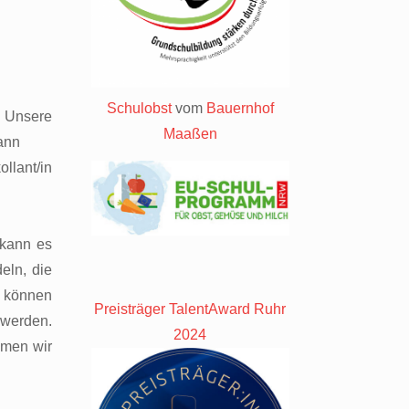
Schulobst
vom
Bauernhof
 Unsere
Maaßen
ann
llant/in
 kann es
eln, die
m können
Preisträger TalentAward Ruhr
 werden.
2024
hmen wir