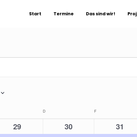
Start
Termine
Das sind wir!
Pro
TTWOCH
D
DONNERSTAG
F
FREITAG
1
1
1
29
30
31
ung,
Veranstaltung,
Veranstaltung,
Veran