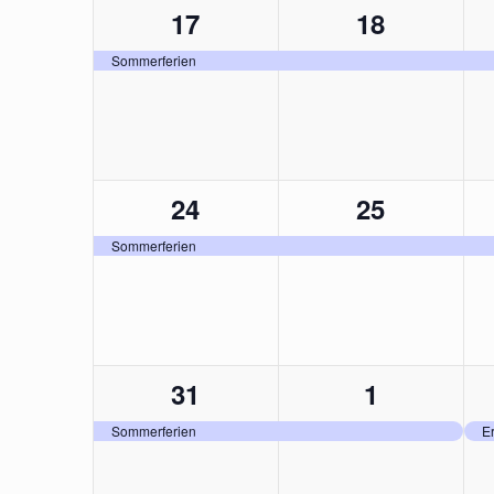
1
1
17
18
Veranstaltung,
Veranstalt
Sommerferien
1
1
24
25
Veranstaltung,
Veranstalt
Sommerferien
1
1
31
1
Veranstaltung,
Veranstalt
Sommerferien